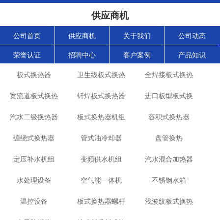
供应商机
公司首页
供应商机
关于我们
公司动态
荣誉认证
招聘中心
客户案例
产品知识
板式换热器
卫生级板式换热
全焊接板式换热
宽流道板式换热
钎焊板式换热器
器
进口板型板式换
器
汽水二级换热器
器
板式换热器机组
容积式换热器
热器
缠绕式换热器
管式油冷却器
盘管换热
定压补水机组
变频供水机组
汽水混合加热器
水处理设备
空气能一体机
不锈钢水箱
温控设备
板式换热器螺杆
浅波纹板式换热