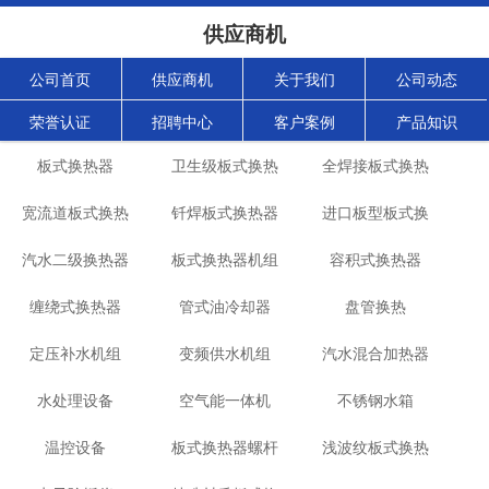
供应商机
公司首页
供应商机
关于我们
公司动态
荣誉认证
招聘中心
客户案例
产品知识
板式换热器
卫生级板式换热
全焊接板式换热
宽流道板式换热
钎焊板式换热器
器
进口板型板式换
器
汽水二级换热器
器
板式换热器机组
容积式换热器
热器
缠绕式换热器
管式油冷却器
盘管换热
定压补水机组
变频供水机组
汽水混合加热器
水处理设备
空气能一体机
不锈钢水箱
温控设备
板式换热器螺杆
浅波纹板式换热