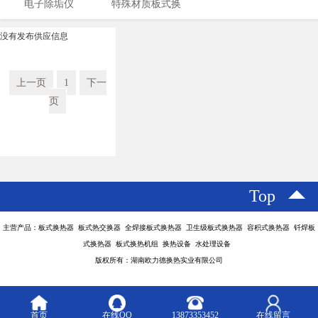
电子除垢仪
特殊材质板式换
夹紧器
器
热器
没有发布供应信息
上一页
1
下一
页
Top
主营产品：板式换热器 板式热交换器 全焊接板式换热器 卫生级板式换热器 容积式换热器 钎焊板
式换热器 板式换热机组 换热设备 水处理设备
版权所有：湖南欧力德换热实业有限公司
首页
在线QQ
13873353452
在线留言