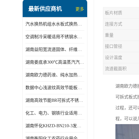
盘管换热
最新供应商机
更多
板片材质
定压补水机组
汽水换热机组水水板式换热机组板式热交换机组厂家专业定制
连接方式
变频供水机组
重量
空调制冷采暖适用不锈钢水水汽水板式换热器
汽水混合加热器
接口管径
湖南益阳宽流道固体、纤维、浆状物质加热冷却冷凝蒸发板式换热器
水处理设备
设计温度
湖南娄底承300℃高温蒸汽汽水二级换热器
空气能一体机
流道截面积
湖南欧力德药液、纯水加热、冷却、蒸发及杀菌用卫生级板式换热器
不锈钢水箱
湖南欧力德
数据中心浅波纹高效节能板式换热器
温控设备
可拆式板式
湖南高效节能BR可拆式不锈钢板式换热器厂家定制
板式换热器螺杆夹紧器
过程，还可
化工、电力、钢铁行业适用冷却冷凝蒸发加热不锈钢可拆式板式换热器
程，可以说
浅波纹板式换热器
湖南怀化KHZD-BN210-3发动机柴油冷却钎焊机板式热交换器
电子除垢仪
湖南衡阳化工农药行业用全焊接板式冷凝器专业定制