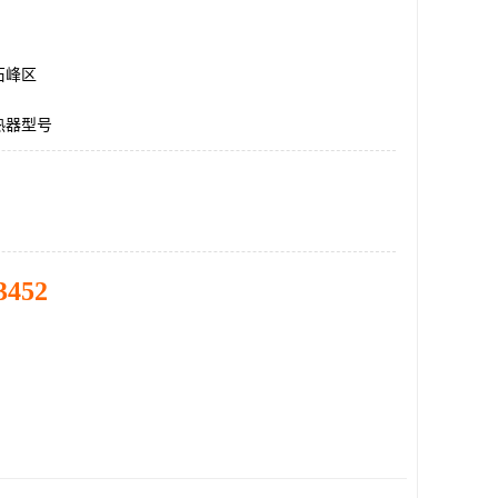
石峰区
热器型号
3452