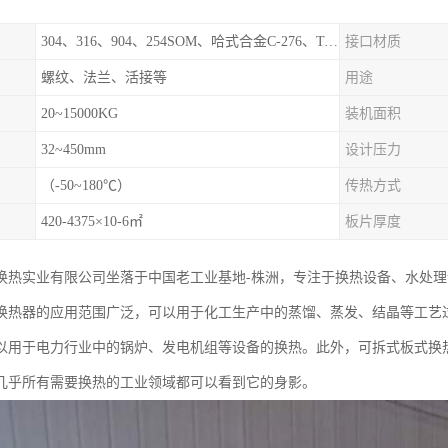
304、316、904、254SOM、哈式合金C-276、TA1等
接口材质
螺纹、法兰、活接等
用途
20~15000KG
装机面积
32~450mm
设计压力
（-50~180℃）
传热方式
420-4375×10-6㎡
板片厚度
换热实业有限公司坐落于中国老工业基地-株洲，专注于换热设备、水处
换热器的应用范围广泛，可以用于化工生产中的蒸馏、蒸发、结晶等工艺
以用于电力行业中的锅炉、发电机组等设备的换热。此外，可拆式板式换
几乎所有需要换热的工业领域都可以看到它的身影。