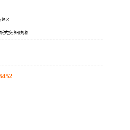
石峰区
MO板式换热器规格
3452