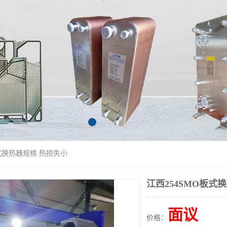
板式换热器规格 热损失小
江西254SMO板式
面议
价格：