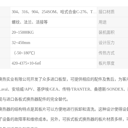
304、316、904、254SOM、哈式合金C-276、TA1等
接口材质
螺纹、法兰、活接等
用途
20~15000KG
装机面积
32~450mm
设计压力
（-50~180℃）
传热方式
420-4375×10-6㎡
板片厚度
换热实业有限公司开发了众多进口板型，可提供相应的配件及售后，为客
aLaval、安培威/APV、基伊埃/GEA、传特/TRANTER、桑德斯/SONDE
现与进口各板式换热器配件的完全替代。
换热器的结构特点是其板片可以方便地进行拆卸和清洗。这种设计使得设
了设备的故障率和维修成本。另外，可拆式板式换热器的板片材质多样，