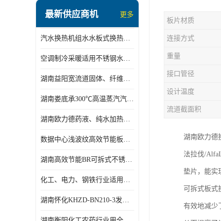
盘管换热
最新供应商机
更多
板片材质
定压补水机组
汽水换热机组水水板式换热机组板式热交换机组厂家专业定制
连接方式
变频供水机组
重量
空调制冷采暖适用不锈钢水水汽水板式换热器
汽水混合加热器
接口管径
湖南益阳宽流道固体、纤维、浆状物质加热冷却冷凝蒸发板式换热器
水处理设备
设计温度
湖南娄底承300℃高温蒸汽汽水二级换热器
空气能一体机
流道截面积
湖南欧力德药液、纯水加热、冷却、蒸发及杀菌用卫生级板式换热器
不锈钢水箱
湖南欧力德
数据中心浅波纹高效节能板式换热器
温控设备
法拉伐/Alf
湖南高效节能BR可拆式不锈钢板式换热器厂家定制
板式换热器螺杆夹紧器
垫片，能实
化工、电力、钢铁行业适用冷却冷凝蒸发加热不锈钢可拆式板式换热器
可拆式板式
浅波纹板式换热器
湖南怀化KHZD-BN210-3发动机柴油冷却钎焊机板式热交换器
有效地减少
电子除垢仪
湖南衡阳化工农药行业用全焊接板式冷凝器专业定制