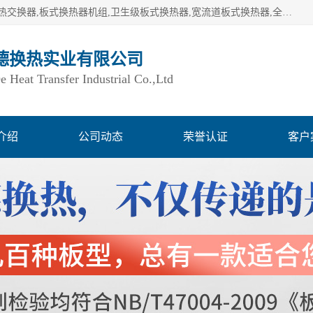
湖南欧力德换热实业有限公司生产换热设备,板式换热器,板式热交换器,板式换热器机组,卫生级板式换热器,宽流道板式换热器,全焊接板式换热器,钎焊板式换热器,钛材板式换热器,容积式换热器,盘管换热,不锈钢水箱,定压补水机组,变频供水机组等,用户覆盖：湖南、湖北、广西、广东、海南、云南、贵州等全国各地。
德换热实业有限公司
Heat Transfer Industrial Co.,Ltd
介绍
公司动态
荣誉认证
客户