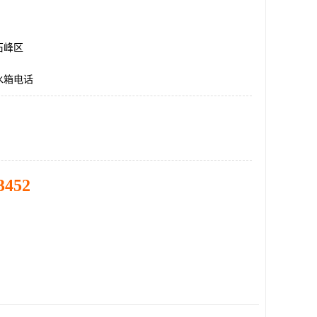
石峰区
水箱电话
3452