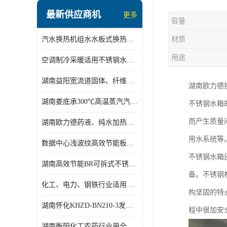
盘管换热
最新供应商机
更多
容量
定压补水机组
汽水换热机组水水板式换热机组板式热交换机组厂家专业定制
材质
变频供水机组
用途
空调制冷采暖适用不锈钢水水汽水板式换热器
汽水混合加热器
湖南益阳宽流道固体、纤维、浆状物质加热冷却冷凝蒸发板式换热器
湖南欧力德
水处理设备
湖南娄底承300℃高温蒸汽汽水二级换热器
不锈钢水箱
空气能一体机
而产生质量
湖南欧力德药液、纯水加热、冷却、蒸发及杀菌用卫生级板式换热器
不锈钢水箱
用水系统等
数据中心浅波纹高效节能板式换热器
温控设备
不锈钢水箱
湖南高效节能BR可拆式不锈钢板式换热器厂家定制
板式换热器螺杆夹紧器
备。不锈钢
化工、电力、钢铁行业适用冷却冷凝蒸发加热不锈钢可拆式板式换热器
构坚固的特
浅波纹板式换热器
湖南怀化KHZD-BN210-3发动机柴油冷却钎焊机板式热交换器
程中很加安
电子除垢仪
湖南衡阳化工农药行业用全焊接板式冷凝器专业定制