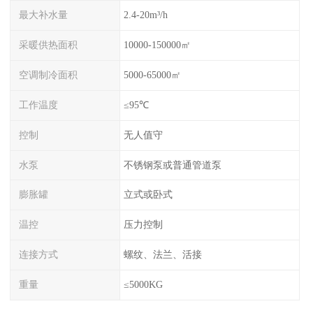
最大补水量
2.4-20m³/h
采暖供热面积
10000-150000㎡
空调制冷面积
5000-65000㎡
工作温度
≤95℃
控制
无人值守
水泵
不锈钢泵或普通管道泵
膨胀罐
立式或卧式
温控
压力控制
连接方式
螺纹、法兰、活接
重量
≤5000KG