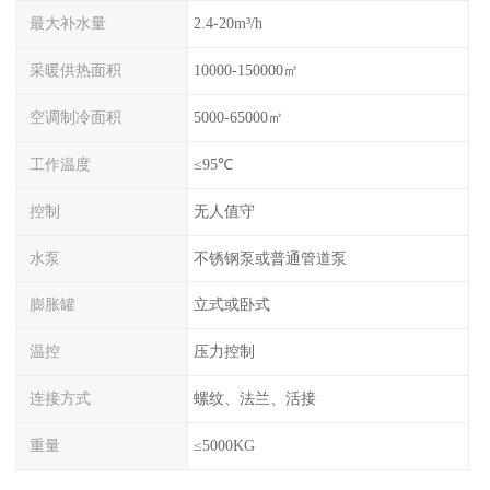
最大补水量
2.4-20m³/h
采暖供热面积
10000-150000㎡
空调制冷面积
5000-65000㎡
工作温度
≤95℃
控制
无人值守
水泵
不锈钢泵或普通管道泵
膨胀罐
立式或卧式
温控
压力控制
连接方式
螺纹、法兰、活接
重量
≤5000KG