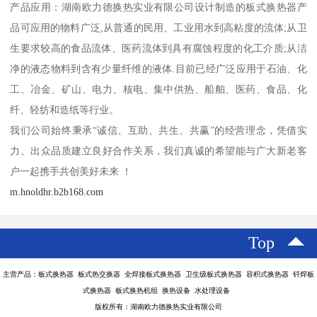
产品应用：湖南欧力德换热实业有限公司设计制造的板式换热器产
品可应用的物料广泛,从普通的民用、工业用水到高粘度的流体;从卫
生要求较高的食品流体、医药流体到具有腐蚀程度的化工介质;从洁
净的液态物料到含有少量纤维的液体.目前已经广泛应用于石油、化
工、冶金、矿山、电力、核电、集中供热、船舶、医药、食品、化
纤、轻纺和造纸等行业。
我们公司始终秉承“诚信、互助、共生、共赢”的经营理念，凭借实
力、出众品质建立良好合作关系，我们真诚的希望能与广大新老客
户一起携手共创美好未来 ！
m.hnoldhr.b2b168.com
Top
主营产品：板式换热器 板式热交换器 全焊接板式换热器 卫生级板式换热器 容积式换热器 钎焊板
式换热器 板式换热机组 换热设备 水处理设备
版权所有：湖南欧力德换热实业有限公司