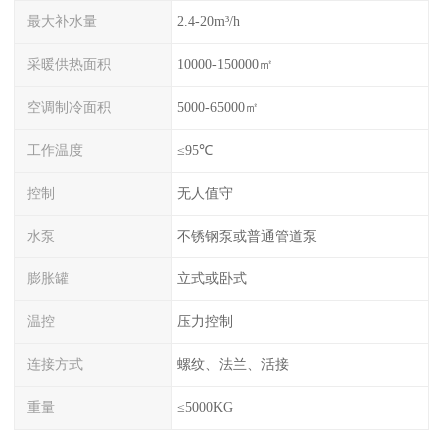
最大补水量
2.4-20m³/h
采暖供热面积
10000-150000㎡
空调制冷面积
5000-65000㎡
工作温度
≤95℃
控制
无人值守
水泵
不锈钢泵或普通管道泵
膨胀罐
立式或卧式
温控
压力控制
连接方式
螺纹、法兰、活接
重量
≤5000KG