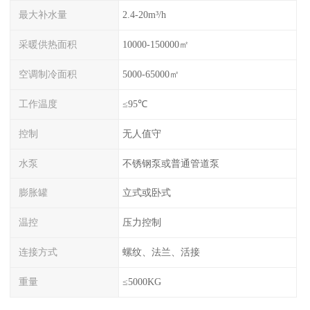
最大补水量
2.4-20m³/h
采暖供热面积
10000-150000㎡
空调制冷面积
5000-65000㎡
工作温度
≤95℃
控制
无人值守
水泵
不锈钢泵或普通管道泵
膨胀罐
立式或卧式
温控
压力控制
连接方式
螺纹、法兰、活接
重量
≤5000KG