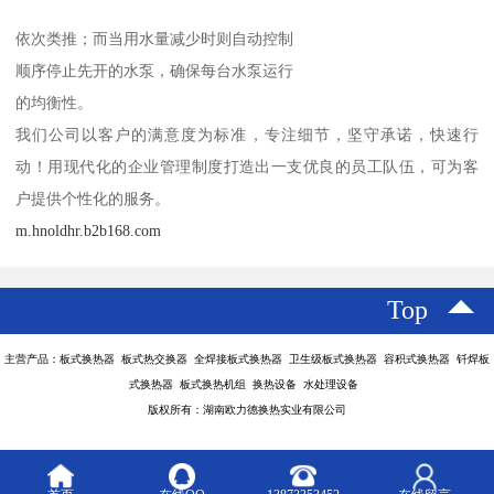
依次类推；而当用水量减少时则自动控制
顺序停止先开的水泵，确保每台水泵运行
的均衡性。
我们公司以客户的满意度为标准，专注细节，坚守承诺，快速行
动！用现代化的企业管理制度打造出一支优良的员工队伍，可为客
户提供个性化的服务。
m.hnoldhr.b2b168.com
Top
主营产品：板式换热器 板式热交换器 全焊接板式换热器 卫生级板式换热器 容积式换热器 钎焊板
式换热器 板式换热机组 换热设备 水处理设备
版权所有：湖南欧力德换热实业有限公司