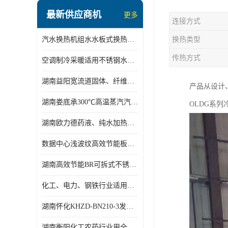
盘管换热
最新供应商机
更多
连接方式
定压补水机组
汽水换热机组水水板式换热机组板式热交换机组厂家专业定制
换热类型
变频供水机组
传热方式
空调制冷采暖适用不锈钢水水汽水板式换热器
汽水混合加热器
湖南益阳宽流道固体、纤维、浆状物质加热冷却冷凝蒸发板式换热器
产品从设计、
水处理设备
湖南娄底承300℃高温蒸汽汽水二级换热器
OLDG系
空气能一体机
湖南欧力德药液、纯水加热、冷却、蒸发及杀菌用卫生级板式换热器
不锈钢水箱
数据中心浅波纹高效节能板式换热器
温控设备
湖南高效节能BR可拆式不锈钢板式换热器厂家定制
板式换热器螺杆夹紧器
化工、电力、钢铁行业适用冷却冷凝蒸发加热不锈钢可拆式板式换热器
浅波纹板式换热器
湖南怀化KHZD-BN210-3发动机柴油冷却钎焊机板式热交换器
电子除垢仪
湖南衡阳化工农药行业用全焊接板式冷凝器专业定制