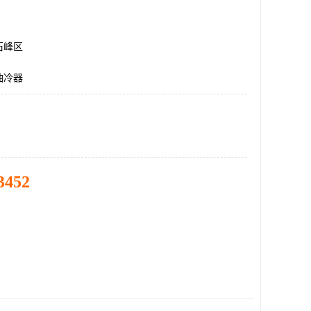
石峰区
油冷器
3452