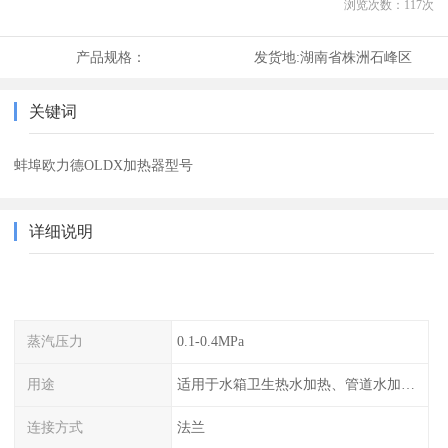
浏览次数：
117
次
产品规格：
发货地:
湖南省株洲石峰区
关键词
蚌埠欧力德OLDX加热器型号
详细说明
蒸汽压力
0.1-0.4MPa
用途
适用于水箱卫生热水加热、管道水加热、工艺 热水加热等蒸汽加热热水工况。
连接方式
法兰