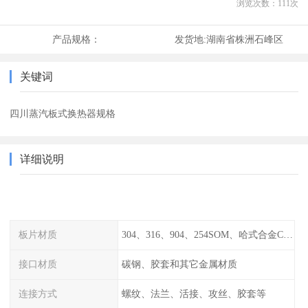
浏览次数：
111
次
产品规格：
发货地:
湖南省株洲石峰区
关键词
四川蒸汽板式换热器规格
详细说明
板片材质
304、316、904、254SOM、哈式合金C-276、TA1等
接口材质
碳钢、胶套和其它金属材质
连接方式
螺纹、法兰、活接、攻丝、胶套等