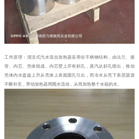
工作原理：浸没式汽水混合加热器采用全不锈钢结构，由法兰、接
管、内芯、壳体组成、内芯壁上开有斜孔，蒸汽从斜孔喷出，推动
壳体内水盘旋上升从壳体上表面圆孔引出，而冷水从壳下表层源源
不断补充，带动加热器周围水流动，从而加热整个水箱的水。