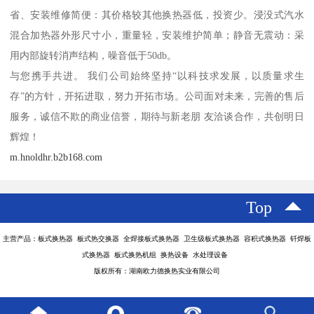
省、安装维修简便：其价格较其他换热器低，投资少。浸没式汽水
混合加热器外形尺寸小，重量轻，安装维护简单；静音无震动：采
用内部旋转消声结构，噪音低于50db。
与您携手共进。 我们公司始终坚持“以科技求发展，以质量求生
存”的方针，开拓进取，努力开拓市场。公司面对未来，完善的售后
服务，诚信不欺的商业信誉，期待与新老朋 友洽谈合作，共创明日
辉煌！
m.hnoldhr.b2b168.com
Top
主营产品：板式换热器 板式热交换器 全焊接板式换热器 卫生级板式换热器 容积式换热器 钎焊板
式换热器 板式换热机组 换热设备 水处理设备
版权所有：湖南欧力德换热实业有限公司