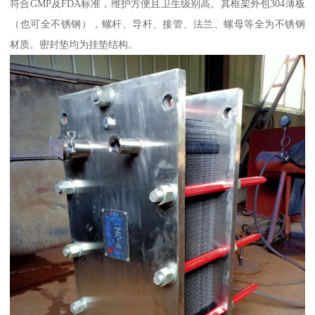
符合GMP及FDA标准，维护方便且卫生级别高。其框架外包304薄板
（也可全不锈钢），螺杆、导杆、接管、法兰、螺母等全为不锈钢
材质。密封垫均为挂垫结构。