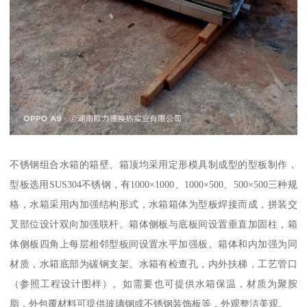
不锈钢组合水箱的箱壁、箱顶均采用定形模具制成型的型板制作，
型板选用SUS304不锈钢，有1000×1000、1000×500、500×500三种规
格，水箱采用内加强结构形式，水箱箱体为型板焊接而成，拼装交
叉部位设计双向加强联杆。箱体侧板与底板间设置垂直加固柱，箱
体侧板四角上每层相邻型板间设置水平加强板。箱体和内加强为同
材质，水箱底部为碳钢支架。水箱有检查孔，内外扶梯，工艺管口
（参照工程设计图样）。如需要也可提供水箱保温，材质为聚胺
脂，外包覆材料可提供玻璃钢或不锈钢装饰板等，外观整洁美观。