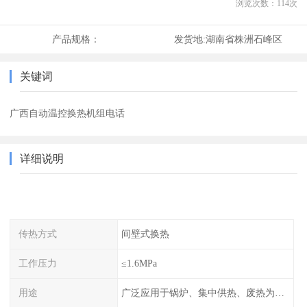
浏览次数：
114
次
产品规格：
发货地:
湖南省株洲石峰区
关键词
广西自动温控换热机组电话
详细说明
传热方式
间壁式换热
工作压力
≤1.6MPa
用途
广泛应用于锅炉、集中供热、废热为热源的风机盘管空调、散热器采暖、地板采暖、卫生热水等系统