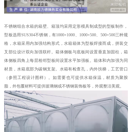
不锈钢组合水箱的箱壁、箱顶均采用定形模具制成型的型板制作，
型板选用SUS304不锈钢，有1000×1000、1000×500、500×500三种规
格，水箱采用内加强结构形式，水箱箱体为型板焊接而成，拼装交
叉部位设计双向加强联杆。箱体侧板与底板间设置垂直加固柱，箱
体侧板四角上每层相邻型板间设置水平加强板。箱体和内加强为同
材质，水箱底部为碳钢支架。水箱有检查孔，内外扶梯，工艺管口
（参照工程设计图样）。如需要也可提供水箱保温，材质为聚胺
脂，外包覆材料可提供玻璃钢或不锈钢装饰板等，外观整洁美观。