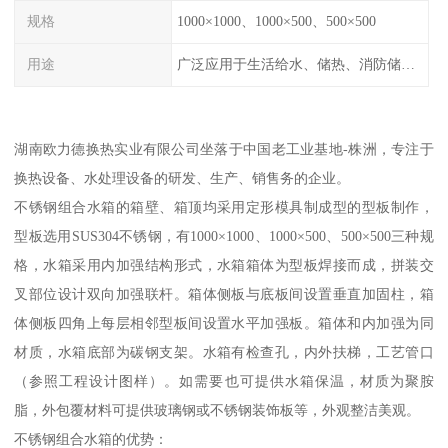
规格
1000×1000、1000×500、500×500
用途
广泛应用于生活给水、储热、消防储水、工业储水、膨胀水箱等系统。
湖南欧力德换热实业有限公司坐落于中国老工业基地-株洲，专注于
换热设备、水处理设备的研发、生产、销售务的企业。
不锈钢组合水箱的箱壁、箱顶均采用定形模具制成型的型板制作，
型板选用SUS304不锈钢，有1000×1000、1000×500、500×500三种规
格，水箱采用内加强结构形式，水箱箱体为型板焊接而成，拼装交
叉部位设计双向加强联杆。箱体侧板与底板间设置垂直加固柱，箱
体侧板四角上每层相邻型板间设置水平加强板。箱体和内加强为同
材质，水箱底部为碳钢支架。水箱有检查孔，内外扶梯，工艺管口
（参照工程设计图样）。如需要也可提供水箱保温，材质为聚胺
脂，外包覆材料可提供玻璃钢或不锈钢装饰板等，外观整洁美观。
不锈钢组合水箱的优势：