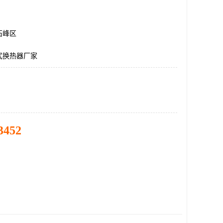
石峰区
式换热器厂家
3452