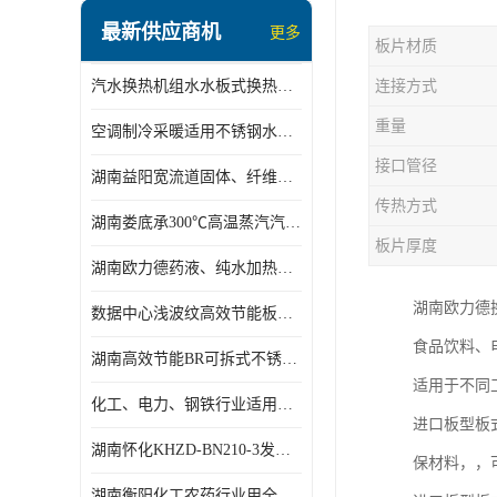
盘管换热
最新供应商机
更多
板片材质
定压补水机组
汽水换热机组水水板式换热机组板式热交换机组厂家专业定制
连接方式
变频供水机组
重量
空调制冷采暖适用不锈钢水水汽水板式换热器
汽水混合加热器
接口管径
湖南益阳宽流道固体、纤维、浆状物质加热冷却冷凝蒸发板式换热器
水处理设备
传热方式
湖南娄底承300℃高温蒸汽汽水二级换热器
空气能一体机
板片厚度
湖南欧力德药液、纯水加热、冷却、蒸发及杀菌用卫生级板式换热器
不锈钢水箱
湖南欧力德
数据中心浅波纹高效节能板式换热器
温控设备
食品饮料、电
湖南高效节能BR可拆式不锈钢板式换热器厂家定制
板式换热器螺杆夹紧器
适用于不同工
化工、电力、钢铁行业适用冷却冷凝蒸发加热不锈钢可拆式板式换热器
进口板型板
浅波纹板式换热器
湖南怀化KHZD-BN210-3发动机柴油冷却钎焊机板式热交换器
保材料，，
电子除垢仪
湖南衡阳化工农药行业用全焊接板式冷凝器专业定制