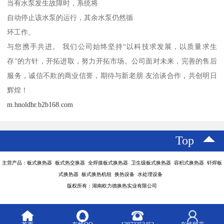
当有水泵发生故障时，系统将
自动停止该水泵的运行，其余水泵仍然循
环工作。
与您携手共进。 我们公司始终坚持“以科技求发展，以质量求生
存”的方针，开拓进取，努力开拓市场。公司面对未来，完善的售后
服务，诚信不欺的商业信誉，期待与新老朋 友洽谈合作，共创明日
辉煌！
m.hnoldhr.b2b168.com
Top
主营产品：板式换热器 板式热交换器 全焊接板式换热器 卫生级板式换热器 容积式换热器 钎焊板
式换热器 板式换热机组 换热设备 水处理设备
版权所有：湖南欧力德换热实业有限公司