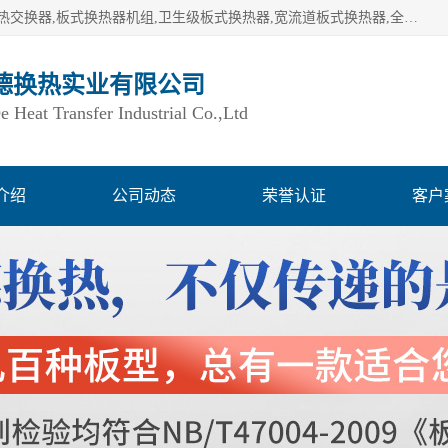
湖南欧力德换热实业有限公司生产换热设备,板式换热器,板式热交换器,板式换热器机组,卫生级板式换热器,宽流道板式换热器,全焊接板式换热器,钎焊板式换热器,钛材板式换热器,容积式换热器,盘管换热,不锈钢水箱,定压补水机组,变频供水机组等,用户覆盖：湖南、湖北、广西、广东、海南、云南、贵州等全国各地。
德换热实业有限公司
Heat Transfer Industrial Co.,Ltd
介绍
公司动态
荣誉认证
客户