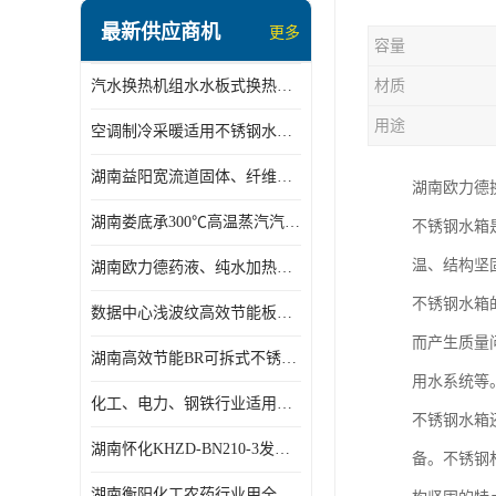
盘管换热
最新供应商机
更多
容量
定压补水机组
汽水换热机组水水板式换热机组板式热交换机组厂家专业定制
材质
变频供水机组
用途
空调制冷采暖适用不锈钢水水汽水板式换热器
汽水混合加热器
湖南益阳宽流道固体、纤维、浆状物质加热冷却冷凝蒸发板式换热器
湖南欧力德
水处理设备
湖南娄底承300℃高温蒸汽汽水二级换热器
不锈钢水箱
空气能一体机
温、结构坚
湖南欧力德药液、纯水加热、冷却、蒸发及杀菌用卫生级板式换热器
不锈钢水箱
不锈钢水箱
数据中心浅波纹高效节能板式换热器
温控设备
而产生质量
湖南高效节能BR可拆式不锈钢板式换热器厂家定制
板式换热器螺杆夹紧器
用水系统等
化工、电力、钢铁行业适用冷却冷凝蒸发加热不锈钢可拆式板式换热器
不锈钢水箱
浅波纹板式换热器
湖南怀化KHZD-BN210-3发动机柴油冷却钎焊机板式热交换器
备。不锈钢
电子除垢仪
湖南衡阳化工农药行业用全焊接板式冷凝器专业定制