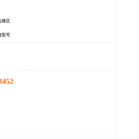
石峰区
箱型号
3452