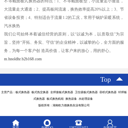
不等截面板式换热器的特点：1、不等截面板型，小流量走小通道，
大流量走大通道；2、提高板间流速，换热效率提高20%以上；3、节
省设备投资；4、特别适合于流量1:2的工况，常用于锅炉采暖系统，
汽水换热
我们公司始终本着诚信经营的原则，以“以诚为本，以质取信”为宗
旨，坚持“开拓、务实、守信”的企业精神，以诚挚的心，全方面的服
务，为每一个客户创 造高价值，让客户来的放心，用的舒心。
m.hnoldhr.b2b168.com
Top
主营产品：板式换热器 板式热交换器 全焊接板式换热器 卫生级板式换热器 容积式换热器 钎焊板
式换热器 板式换热机组 换热设备 水处理设备
版权所有：湖南欧力德换热实业有限公司
首页
在线QQ
13873353452
在线留言