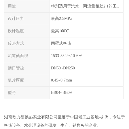
用途
特别适用于汽水、两流量相差2:1的工况换热。
设计压力
最高2.5MPa
设计温度
最高160℃
传热方式
间壁式换热
流道截面积
1533-3329×10-6㎡
接口管径
DN50~DN250
板片厚度
0.45~0.7mm
型号
BB04~BB09
湖南欧力德换热实业有限公司坐落于中国老工业基地-株洲，专注于
换热设备、水处理设备的研发、生产、销售务的企业。