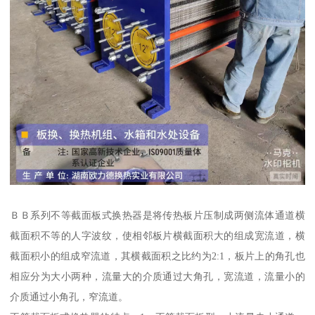
ＢＢ系列不等截面板式换热器是将传热板片压制成两侧流体通道横
截面积不等的人字波纹，使相邻板片横截面积大的组成宽流道，横
截面积小的组成窄流道，其横截面积之比约为2:1，板片上的角孔也
相应分为大小两种，流量大的介质通过大角孔，宽流道，流量小的
介质通过小角孔，窄流道。