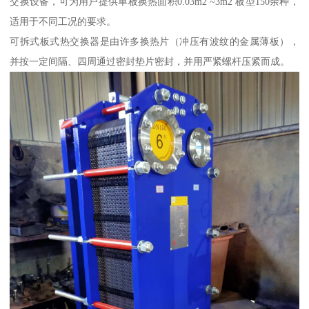
交换设备，可为用户提供单板换热面积0.03m2 ~3m2 板型150余种，
适用于不同工况的要求。
可拆式板式热交换器是由许多换热片（冲压有波纹的金属薄板），
并按一定间隔、四周通过密封垫片密封，并用严紧螺杆压紧而成。