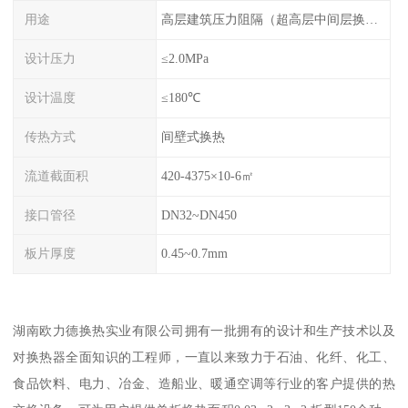
用途
高层建筑压力阻隔（超高层中间层换热），主机换热（保护主机，系统压力由板换承受）
设计压力
≤2.0MPa
设计温度
≤180℃
传热方式
间壁式换热
流道截面积
420-4375×10-6㎡
接口管径
DN32~DN450
板片厚度
0.45~0.7mm
湖南欧力德换热实业有限公司拥有一批拥有的设计和生产技术以及
对换热器全面知识的工程师，一直以来致力于石油、化纤、化工、
食品饮料、电力、冶金、造船业、暖通空调等行业的客户提供的热