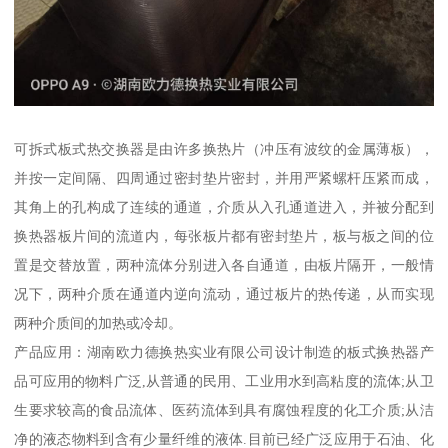
可拆式板式热交换器是由许多换热片（冲压有波纹的金属薄板），
并按一定间隔、四周通过密封垫片密封，并用严紧螺杆压紧而成，
其角上的孔构成了连续的通道，介质从入孔通道进入，并被分配到
换热器板片间的流道内，每张板片都有密封垫片，板与板之间的位
置是交替放置，两种流体分别进入各自通道，由板片隔开，一般情
况下，两种介质在通道内逆向流动，通过板片的热传递，从而实现
两种介质间的加热或冷却。
产品应用：湖南欧力德换热实业有限公司设计制造的板式换热器产
品可应用的物料广泛,从普通的民用、工业用水到高粘度的流体;从卫
生要求较高的食品流体、医药流体到具有腐蚀程度的化工介质;从洁
净的液态物料到含有少量纤维的液体.目前已经广泛应用于石油、化