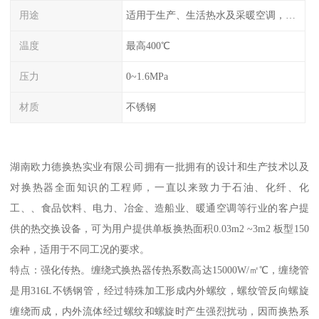
用途
适用于生产、生活热水及采暖空调，化工医药气体冷凝回收等多种换热场合
温度
最高400℃
压力
0~1.6MPa
材质
不锈钢
湖南欧力德换热实业有限公司拥有一批拥有的设计和生产技术以及
对换热器全面知识的工程师，一直以来致力于石油、化纤、化
工、、食品饮料、电力、冶金、造船业、暖通空调等行业的客户提
供的热交换设备，可为用户提供单板换热面积0.03m2 ~3m2 板型150
余种，适用于不同工况的要求。
特点：强化传热。缠绕式换热器传热系数高达15000W/㎡℃，缠绕管
是用316L不锈钢管，经过特殊加工形成内外螺纹，螺纹管反向螺旋
缠绕而成，内外流体经过螺纹和螺旋时产生强烈扰动，因而换热系