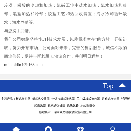
冷凝；稀酸的冷却和加热；氯碱工业中盐水加热，氯水加热和冷
却，氯盐加热和冷却；脱盐工艺和热回收装置；海水冷却循环淡
水；海水养殖等。
与您携手共进。
我们公司始终坚持“以科技求发展，以质量求生存”的方针，开拓进
取，努力开拓市场。公司面对未来，完善的售后服务，诚信不欺的
商业信誉，期待与新老朋 友洽谈合作，共创明日辉煌！
m.hnoldhr.b2b168.com
Top
主营产品：板式换热器 板式热交换器 全焊接板式换热器 卫生级板式换热器 容积式换热器 钎焊板
式换热器 板式换热机组 换热设备 水处理设备
版权所有：湖南欧力德换热实业有限公司