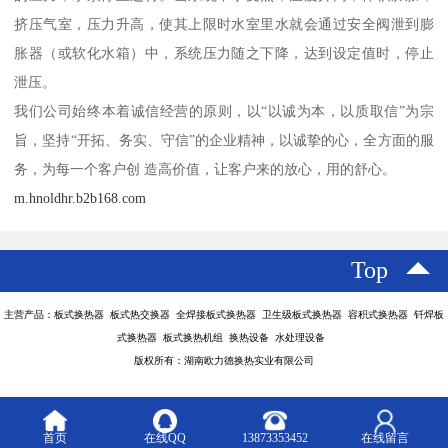
挤压气室，压力升高，使其上限时水室里水就会通过安全阀泄到膨
胀器（或软化水箱）中，系统压力随之下降，达到设定值时，停止
泄压。
我们公司始终本着诚信经营的原则，以“以诚为本，以质取信”为宗
旨，坚持“开拓、务实、守信”的企业精神，以诚挚的心，全方面的服
务，为每一个客户创 造高价值，让客户来的放心，用的舒心。
m.hnoldhr.b2b168.com
Top
主营产品：板式换热器 板式热交换器 全焊接板式换热器 卫生级板式换热器 容积式换热器 钎焊板
式换热器 板式换热机组 换热设备 水处理设备
版权所有：湖南欧力德换热实业有限公司
首页
在线QQ
13873353452
在线留言