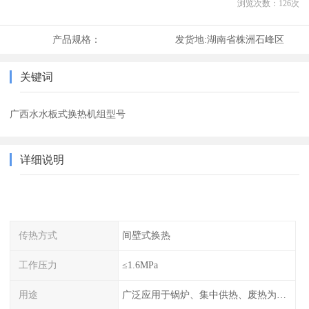
浏览次数：
126
次
产品规格：
发货地:
湖南省株洲石峰区
关键词
广西水水板式换热机组型号
详细说明
传热方式
间壁式换热
工作压力
≤1.6MPa
用途
广泛应用于锅炉、集中供热、废热为热源的风机盘管空调、散热器采暖、地板采暖、卫生热水等系统