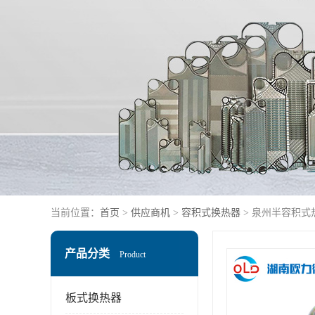
当前位置：
首页
>
供应商机
>
容积式换热器
> 泉州半容积式
产品分类
Product
板式换热器