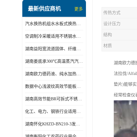
盘管换热
最新供应商机
更多
传热方式
定压补水机组
汽水换热机组水水板式换热机组板式热交换机组厂家专业定制
设计压力
变频供水机组
结构
空调制冷采暖适用不锈钢水水汽水板式换热器
汽水混合加热器
材质
湖南益阳宽流道固体、纤维、浆状物质加热冷却冷凝蒸发板式换热器
水处理设备
湖南娄底承300℃高温蒸汽汽水二级换热器
湖南欧力德
空气能一体机
法拉伐/Alf
湖南欧力德药液、纯水加热、冷却、蒸发及杀菌用卫生级板式换热器
不锈钢水箱
垫片)能够
数据中心浅波纹高效节能板式换热器
温控设备
经常检查仪
湖南高效节能BR可拆式不锈钢板式换热器厂家定制
板式换热器螺杆夹紧器
化工、电力、钢铁行业适用冷却冷凝蒸发加热不锈钢可拆式板式换热器
浅波纹板式换热器
湖南怀化KHZD-BN210-3发动机柴油冷却钎焊机板式热交换器
电子除垢仪
湖南衡阳化工农药行业用全焊接板式冷凝器专业定制