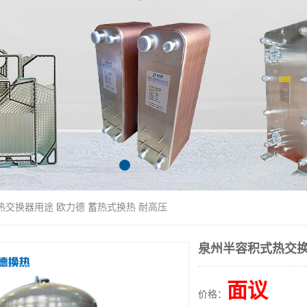
热交换器用途 欧力德 蓄热式换热 耐高压
泉州半容积式热交换
面议
价格：