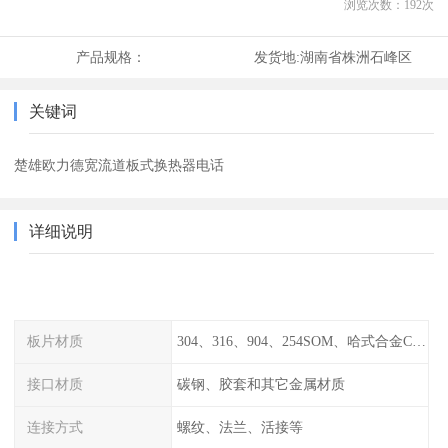
浏览次数：
192
次
产品规格：
发货地:
湖南省株洲石峰区
关键词
楚雄欧力德宽流道板式换热器电话
详细说明
板片材质
304、316、904、254SOM、哈式合金C-276、TA1等
接口材质
碳钢、胶套和其它金属材质
连接方式
螺纹、法兰、活接等