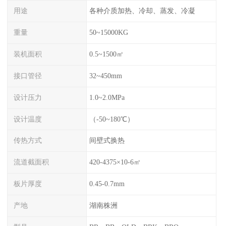
用途
各种介质加热、冷却、蒸发、冷凝
重量
50~15000KG
装机面积
0.5~1500㎡
接口管径
32~450mm
设计压力
1.0~2.0MPa
设计温度
（-50~180℃）
传热方式
间壁式换热
流道截面积
420-4375×10-6㎡
板片厚度
0.45-0.7mm
产地
湖南株洲