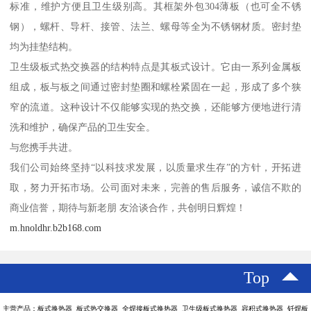
标准，维护方便且卫生级别高。其框架外包304薄板（也可全不锈
钢），螺杆、导杆、接管、法兰、螺母等全为不锈钢材质。密封垫
均为挂垫结构。
卫生级板式热交换器的结构特点是其板式设计。它由一系列金属板
组成，板与板之间通过密封垫圈和螺栓紧固在一起，形成了多个狭
窄的流道。这种设计不仅能够实现的热交换，还能够方便地进行清
洗和维护，确保产品的卫生安全。
与您携手共进。
我们公司始终坚持“以科技求发展，以质量求生存”的方针，开拓进
取，努力开拓市场。公司面对未来，完善的售后服务，诚信不欺的
商业信誉，期待与新老朋 友洽谈合作，共创明日辉煌！
m.hnoldhr.b2b168.com
Top
主营产品：板式换热器 板式热交换器 全焊接板式换热器 卫生级板式换热器 容积式换热器 钎焊板